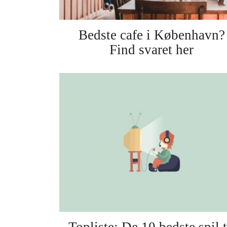
Bedste cafe i København?
Find svaret her
Topliste: De 10 bedste spil t